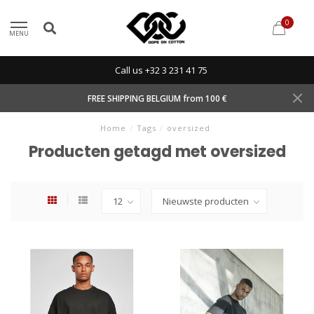
0
MENU
Call us +32 3 231 41 75
FREE SHIPPING BELGIUM from 100 €
Home
/
Tags
/
oversized
Producten getagd met oversized