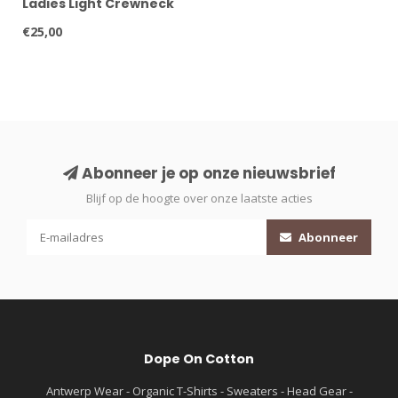
Ladies Light Crewneck
€25,00
Abonneer je op onze nieuwsbrief
Blijf op de hoogte over onze laatste acties
Abonneer
Dope On Cotton
Antwerp Wear - Organic T-Shirts - Sweaters - Head Gear -