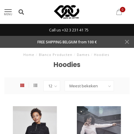
0
MENU
Call us +32 3 231 41 75
FREE SHIPPING BELGIUM from 100 €
Home
/
Blanco Producten
/
Dames
/
Hoodies
Hoodies