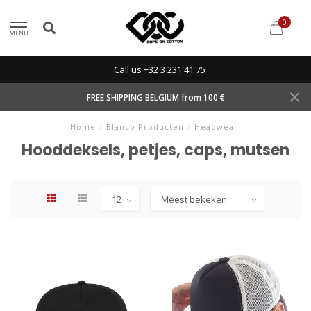
0
MENU
Call us +32 3 231 41 75
FREE SHIPPING BELGIUM from 100 €
Home
/
Blanco Producten
/
Headwear
Hooddeksels, petjes, caps, mutsen