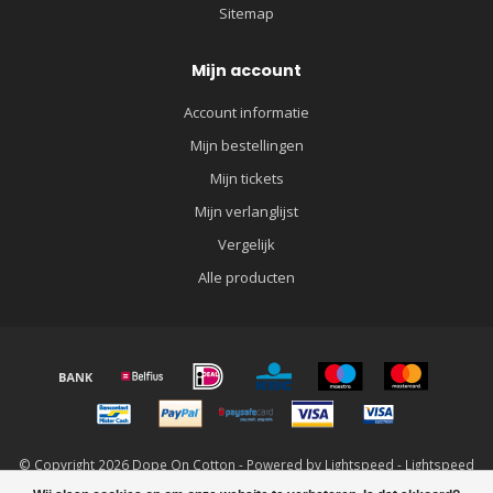
Sitemap
Mijn account
Account informatie
Mijn bestellingen
Mijn tickets
Mijn verlanglijst
Vergelijk
Alle producten
© Copyright 2026 Dope On Cotton - Powered by
Lightspeed
-
Lightspeed
design
by
Dyvelopment