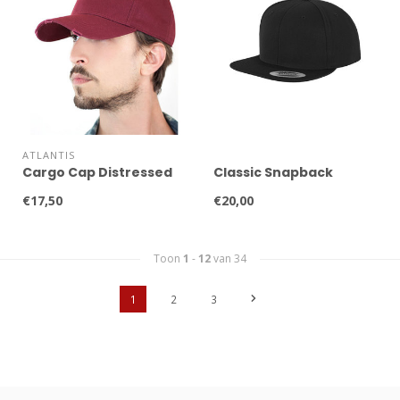
ATLANTIS
Cargo Cap Distressed
Classic Snapback
€17,50
€20,00
Toon
1
-
12
van 34
1
2
3