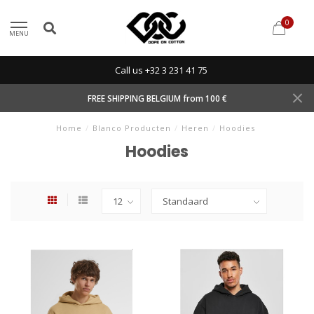
0
MENU
Call us +32 3 231 41 75
FREE SHIPPING BELGIUM from 100 €
Home
/
Blanco Producten
/
Heren
/
Hoodies
Hoodies