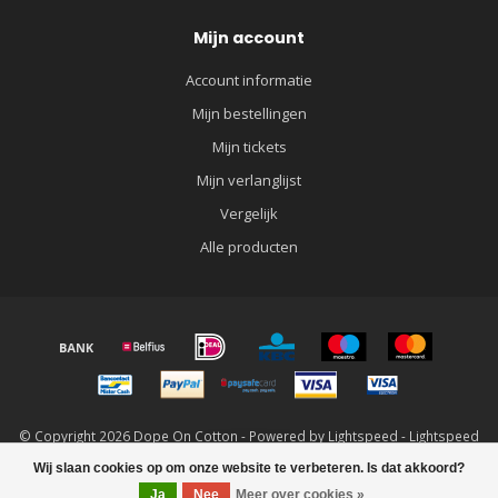
Mijn account
Account informatie
Mijn bestellingen
Mijn tickets
Mijn verlanglijst
Vergelijk
Alle producten
© Copyright 2026 Dope On Cotton - Powered by
Lightspeed
-
Lightspeed
design
by
Dyvelopment
Wij slaan cookies op om onze website te verbeteren. Is dat akkoord?
FILTERS
Ja
Nee
Meer over cookies »