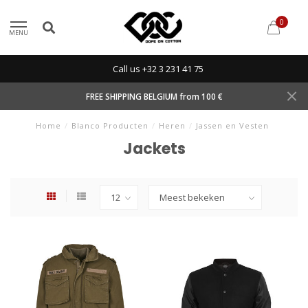
0
MENU
Call us +32 3 231 41 75
FREE SHIPPING BELGIUM from 100 €
Home
/
Blanco Producten
/
Heren
/
Jassen en Vesten
Jackets