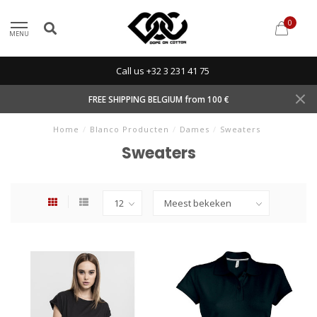
0
MENU
Call us +32 3 231 41 75
FREE SHIPPING BELGIUM from 100 €
Home
/
Blanco Producten
/
Dames
/
Sweaters
Sweaters