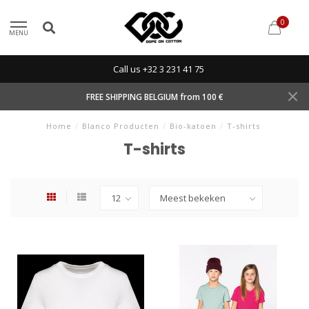
0
MENU
Call us +32 3 231 41 75
FREE SHIPPING BELGIUM from 100 €
Home
/
Blanco Producten
/
Bio-katoen
/
T-shirts
T-shirts