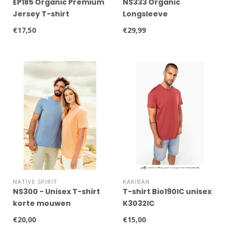
EP185 Organic Premium
NS333 Organic
Jersey T-shirt
Longsleeve
€17,50
€29,99
NATIVE SPIRIT
KARIBAN
NS300 - Unisex T-shirt
T-shirt Bio190IC unisex
korte mouwen
K3032IC
€20,00
€15,00