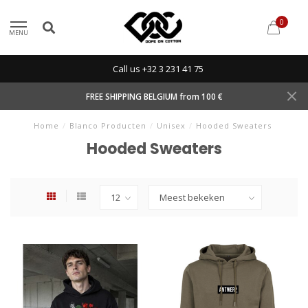
0
MENU
Call us +32 3 231 41 75
FREE SHIPPING BELGIUM from 100 €
Home
/
Blanco Producten
/
Unisex
/
Hooded Sweaters
Hooded Sweaters