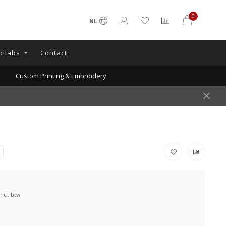
0
NL
ollabs
Contact
Custom Printing & Embroidery
Incl. btw