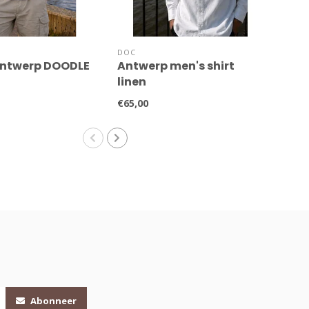
DOC
ATLA
Antwerp DOODLE
Antwerp men's shirt
SHO
linen
€15,
€65,00
Abonneer