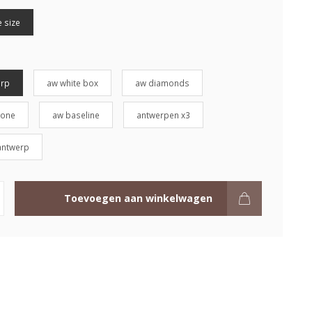
 size
erp
aw white box
aw diamonds
gone
aw baseline
antwerpen x3
antwerp
Toevoegen aan winkelwagen