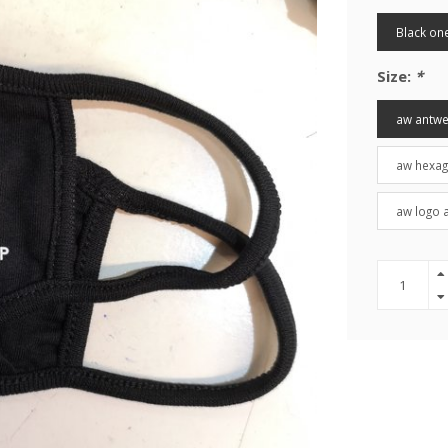
Black one
Size:
*
aw antw
aw hexa
aw logo 