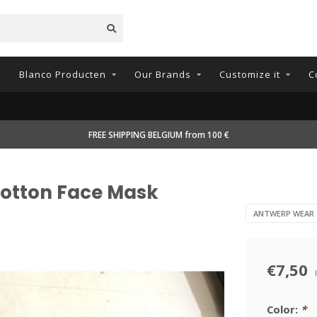
n
Blanco Producten
Our Brands
Customize it
C
FREE SHIPPING BELGIUM from 100 €
otton Face Mask
ANTWERP WEAR
€7,50
Color:
*