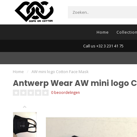
Home
Collectio
Call us +32 3 231 41 75
Home
/
AW mini logo Cotton Face Mask
Antwerp Wear AW mini logo C
0 beoordelingen