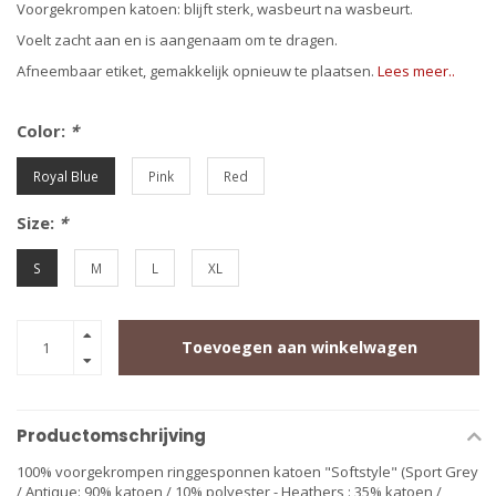
Voorgekrompen katoen: blijft sterk, wasbeurt na wasbeurt.
Voelt zacht aan en is aangenaam om te dragen.
Afneembaar etiket, gemakkelijk opnieuw te plaatsen.
Lees meer..
Color:
*
Royal Blue
Pink
Red
Size:
*
S
M
L
XL
Toevoegen aan winkelwagen
Productomschrijving
100% voorgekrompen
ringgesponnen katoen
"Softstyle" (Sport Grey
/ Antique: 90% katoen / 10%
polyester
- Heathers : 35% katoen /