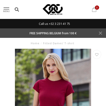
0
MENU
Call us +32 3 231 41 75
FREE SHIPPING BELGIUM from 100 €
Home
/
Fitted Dames' T-shirt