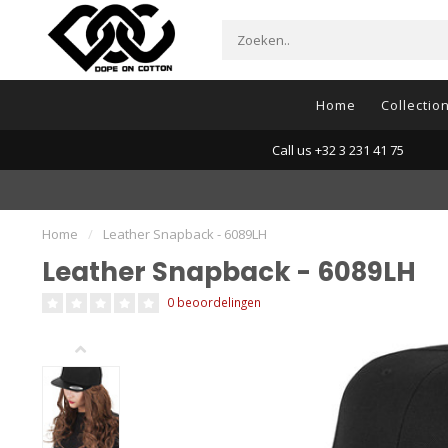
Home
Collectio
Call us +32 3 231 41 75
Home
/
Leather Snapback - 6089LH
Leather Snapback - 6089LH
0 beoordelingen