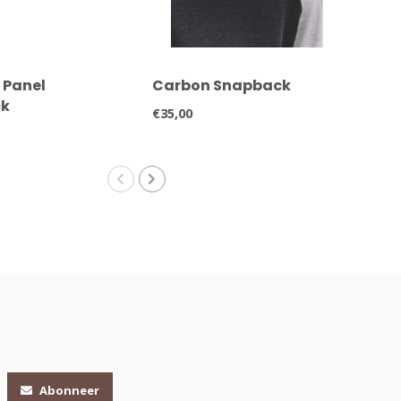
 Panel
Carbon Snapback
Cla
k
€35,00
€20,
Abonneer