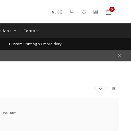
0
NL
ollabs
Contact
Custom Printing & Embroidery
Incl. btw