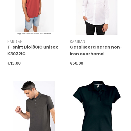
KARIBAN
KARIBAN
T-shirt Bio190IC unisex
Getailleerd heren non-
K3032IC
iron overhemd
€15,00
€50,00