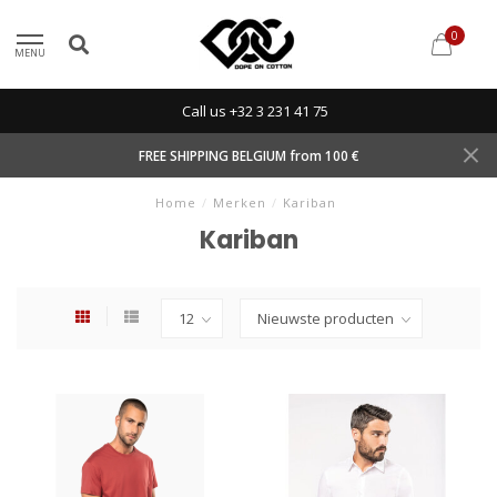
0
MENU
Call us +32 3 231 41 75
FREE SHIPPING BELGIUM from 100 €
Home
/
Merken
/
Kariban
Kariban