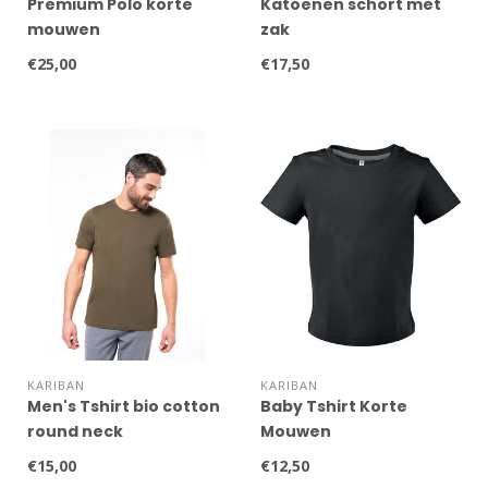
Premium Polo korte
Katoenen schort met
mouwen
zak
€25,00
€17,50
KARIBAN
KARIBAN
Men's Tshirt bio cotton
Baby Tshirt Korte
round neck
Mouwen
€15,00
€12,50