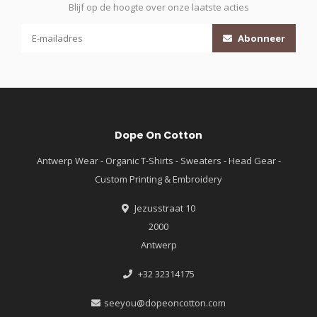
Blijf op de hoogte over onze laatste acties
Abonneer
Dope On Cotton
Antwerp Wear - Organic T-Shirts - Sweaters - Head Gear -
Custom Printing & Embroidery
Jezusstraat 10
2000
Antwerp
+32 32314175
seeyou@dopeoncotton.com