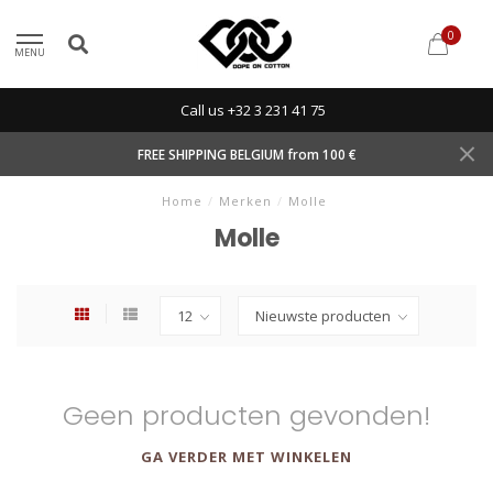
0
MENU
Call us +32 3 231 41 75
FREE SHIPPING BELGIUM from 100 €
Home
/
Merken
/
Molle
Molle
Geen producten gevonden!
GA VERDER MET WINKELEN