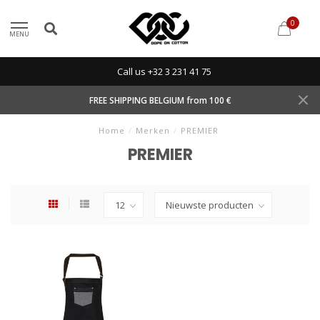
0
MENU
Call us +32 3 231 41 75
FREE SHIPPING BELGIUM from 100 €
Home
/
Merken
/
PREMIER
PREMIER