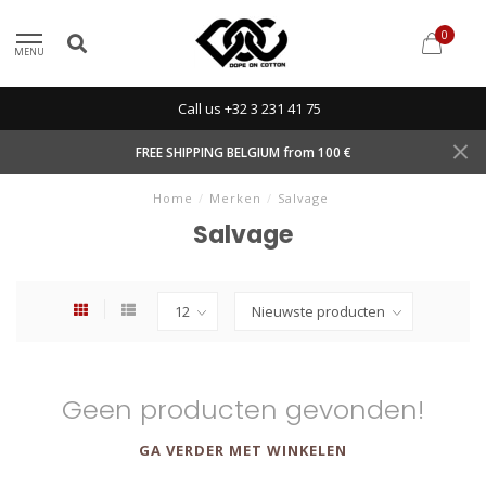
0
MENU
Call us +32 3 231 41 75
FREE SHIPPING BELGIUM from 100 €
Home
/
Merken
/
Salvage
Salvage
Geen producten gevonden!
GA VERDER MET WINKELEN