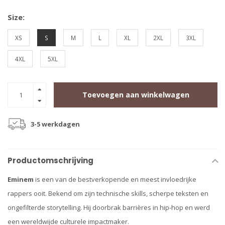
Size:
XS
S
M
L
XL
2XL
3XL
4XL
5XL
Toevoegen aan winkelwagen
3-5 werkdagen
Productomschrijving
Eminem
is een van de bestverkopende en meest invloedrijke
rappers ooit. Bekend om zijn technische skills, scherpe teksten en
ongefilterde storytelling. Hij doorbrak barrières in hip-hop en werd
een wereldwijde culturele impactmaker.