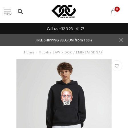
0
MENU
Call us +32 3 231 41 75
FREE SHIPPING BELGIUM from 100 €
Home
/
Hoodie LAW x DOC / EMINEM SDGAF