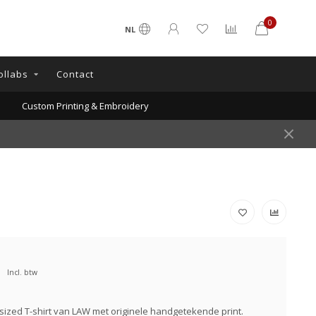
0
NL
ollabs
Contact
Custom Printing & Embroidery
Incl. btw
ized T-shirt van LAW met originele handgetekende print.