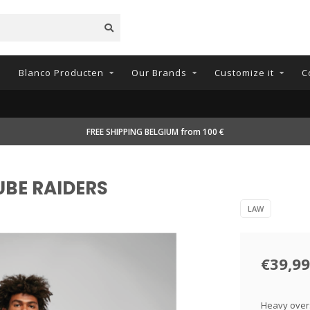
n
Blanco Producten
Our Brands
Customize it
C
FREE SHIPPING BELGIUM from 100 €
CUBE RAIDERS
LAW
€39,99
Heavy overs