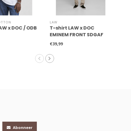
OTTON
LAW
LAW
LAW x DOC / ODB
T-shirt LAW x DOC
Hoo
EMINEM FRONT SDGAF
DO
€39,99
€79,
Abonneer