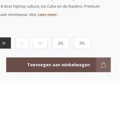
d door hiphop culture, Ice Cube en de Raiders. Premium
rauwe streetwear vibe.
Lees meer..
M
L
XL
2XL
3XL
Toevoegen aan winkelwagen