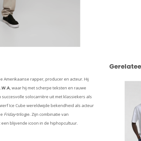
Gerelate
he Amerikaanse rapper, producer en acteur. Hij
.W.A
, waar hij met scherpe teksten en rauwe
uccesvolle solocarrière uit met klassiekers als
wierf Ice Cube wereldwijde bekendheid als acteur
de
Friday
-trilogie. Zijn combinatie van
en blijvende icoon in de hiphopcultuur.