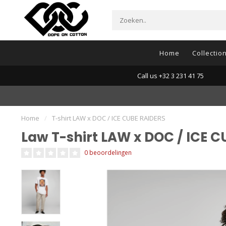
Home
Collectio
Call us +32 3 231 41 75
Home
/
T-shirt LAW x DOC / ICE CUBE RAIDERS
Law T-shirt LAW x DOC / ICE 
0 beoordelingen