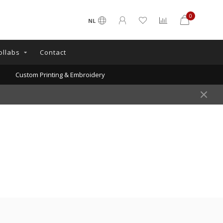
0
NL
ollabs
Contact
Custom Printing & Embroidery