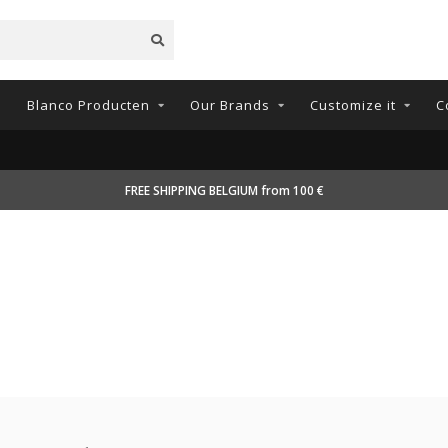
n
Blanco Producten
Our Brands
Customize it
C
FREE SHIPPING BELGIUM from 100 €