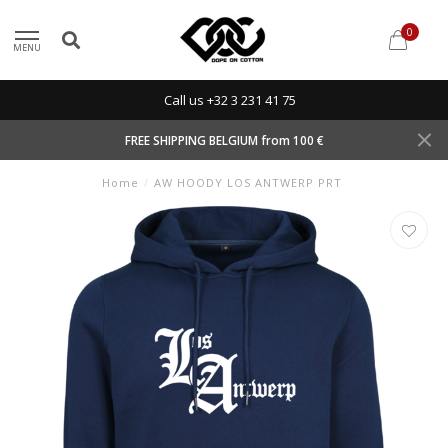
0
MENU
Call us +32 3 231 41 75
FREE SHIPPING BELGIUM from 100 €
Home
/
AW HOODY LOS ANTWERP PRT