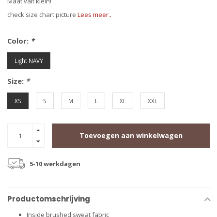
Maat valt klein!
check size chart picture
Lees meer..
Color:
*
Light NAVY
Size:
*
XS
S
M
L
XL
XXL
Toevoegen aan winkelwagen
5-10 werkdagen
Productomschrijving
Inside brushed sweat fabric