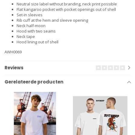
Neutral size label without branding, neck print possible
Flat kangaroo pocket with pocket openings out of shell
Set-in sleeves
Rib cuff at the hem and sleeve opening
Neck half-moon
Hood with two seams
Neck tape
Hood lining out of shell
AWH0069
Reviews
Gerelateerde producten