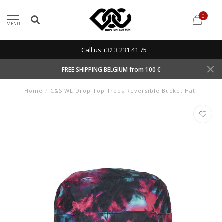
0
MENU
Call us +32 3 231 41 75
FREE SHIPPING BELGIUM from 100 €
Home
/
C&S WL Drop Top Trees Reversible Bucket Hat