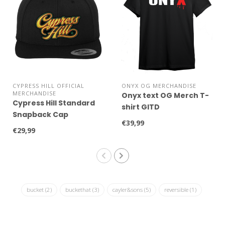
CYPRESS HILL OFFICIAL
ONYX OG MERCHANDISE
MERCHANDISE
Onyx text OG Merch T-
Cypress Hill Standard
shirt GITD
Snapback Cap
€39,99
€29,99
bucket
(2)
buckethat
(3)
cayler&sons
(5)
reversible
(1)