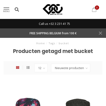
0
MENU
Call us +32 3 231 41 75
FREE SHIPPING BELGIUM from 100 €
Home
/
Tags
/
bucket
Producten getagd met bucket