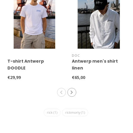
DOC
T-shirt Antwerp
Antwerp men's shirt
DOODLE
linen
€29,99
€65,00
rick
(1)
rickmorty
(1)