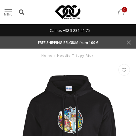
0
MENU
Call us +32 3 231 41 75
FREE SHIPPING BELGIUM from 100 €
Home
/
Hoodie Trippy Rick