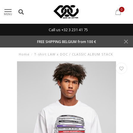
0
MENU
Call us +32 3 231 41 75
FREE SHIPPING BELGIUM from 100 €
Home
/
T-shirt LAW x DOC / CLASSIC ALBUM STACK