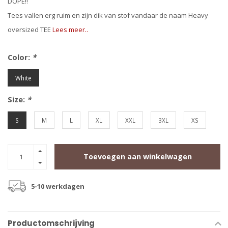
DOPE!!
Tees vallen erg ruim en zijn dik van stof vandaar de naam Heavy
oversized TEE
Lees meer..
Color:
*
White
Size:
*
S
M
L
XL
XXL
3XL
XS
Toevoegen aan winkelwagen
5-10 werkdagen
Productomschrijving