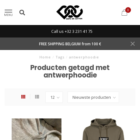
0
MENU
Call us +32 3 231 41 75
FREE SHIPPING BELGIUM from 100 €
Home
/
Tags
/
antwerphoodie
Producten getagd met
antwerphoodie