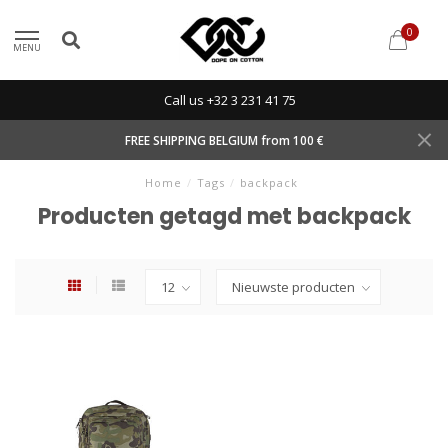
0
MENU
Call us +32 3 231 41 75
FREE SHIPPING BELGIUM from 100 €
Home
/
Tags
/
backpack
Producten getagd met backpack