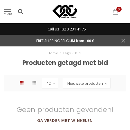
0
MENU
Call us +32 3 231 41 75
FREE SHIPPING BELGIUM from 100 €
Home
/
Tags
/
bid
Producten getagd met bid
Geen producten gevonden!
GA VERDER MET WINKELEN