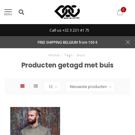
0
MENU
Call us +32 3 231 41 75
FREE SHIPPING BELGIUM from 100 €
Home
/
Tags
/
buis
Producten getagd met buis