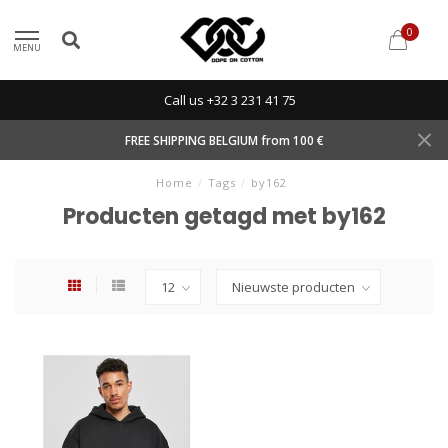
0
MENU
Call us +32 3 231 41 75
FREE SHIPPING BELGIUM from 100 €
Home
/
Tags
/
by162
Producten getagd met by162