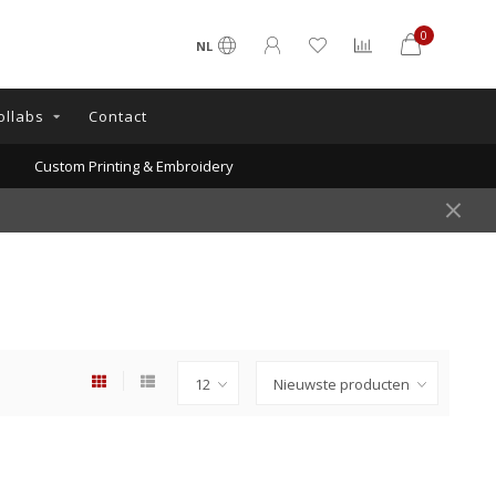
0
NL
ollabs
Contact
Custom Printing & Embroidery