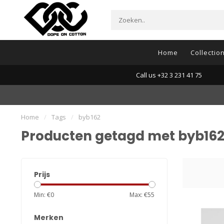
Home
Collectio
Call us +32 3 231 41 75
Home
/
Tags
/
byb162
Producten getagd met byb16
Prijs
Min: €
0
Max: €
55
Merken