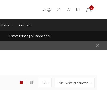
0
NL
ollabs
Contact
Custom Printing & Embroidery