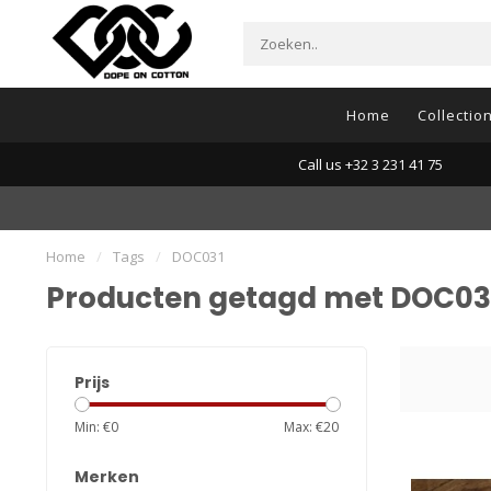
Home
Collectio
Call us +32 3 231 41 75
Home
/
Tags
/
DOC031
Producten getagd met DOC03
Prijs
Min: €
0
Max: €
20
Merken