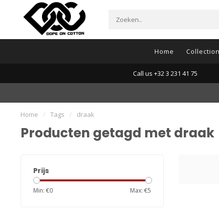
Home
Collectio
Call us +32 3 231 41 75
Home
/
Tags
/
draak
Producten getagd met draak
Prijs
Min: €
0
Max: €
5