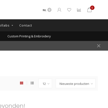
0
NL
ollabs
Contact
Custom Printing & Embroidery
evonden!