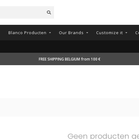
n
Blanco Producten
Our Brands
Customize it
C
FREE SHIPPING BELGIUM from 100 €
Geen producten g