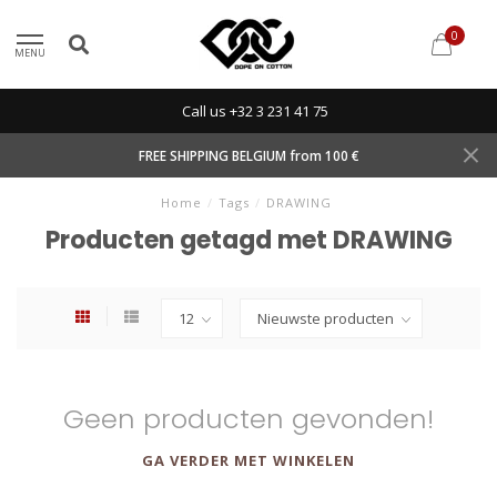
0
MENU
Call us +32 3 231 41 75
FREE SHIPPING BELGIUM from 100 €
Home
/
Tags
/
DRAWING
Producten getagd met DRAWING
Geen producten gevonden!
GA VERDER MET WINKELEN