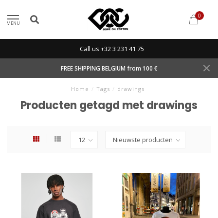
0
MENU
Call us +32 3 231 41 75
FREE SHIPPING BELGIUM from 100 €
Home
/
Tags
/
drawings
Producten getagd met drawings