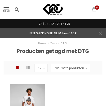
0
MENU
Call us +32 3 231 41 75
FREE SHIPPING BELGIUM from 100 €
Home
/
Tags
/
DTG
Producten getagd met DTG