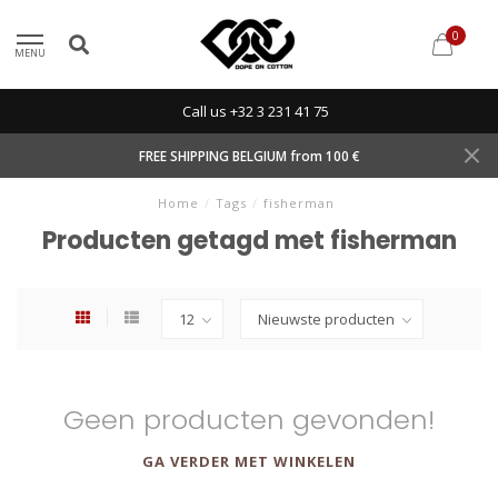
0
MENU
Call us +32 3 231 41 75
FREE SHIPPING BELGIUM from 100 €
Home
/
Tags
/
fisherman
Producten getagd met fisherman
Geen producten gevonden!
GA VERDER MET WINKELEN