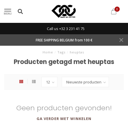
0
MENU
Call us +32 3 231 41 75
FREE SHIPPING BELGIUM from 100 €
Home
/
Tags
/
heuptas
Producten getagd met heuptas
Geen producten gevonden!
GA VERDER MET WINKELEN