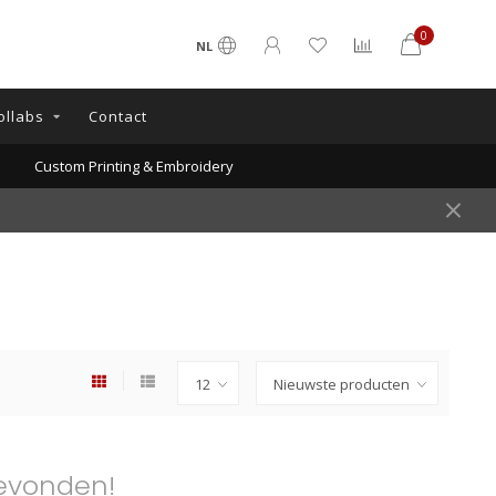
0
NL
ollabs
Contact
Custom Printing & Embroidery
evonden!