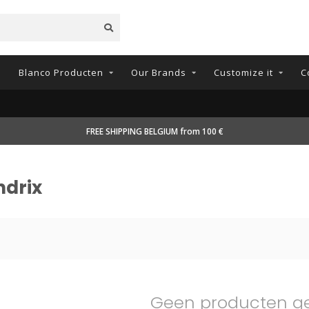
n
Blanco Producten
Our Brands
Customize it
C
FREE SHIPPING BELGIUM from 100 €
ndrix
Geen producten g