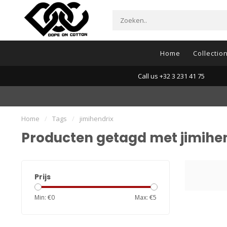
Home
Collectio
Call us +32 3 231 41 75
Home
/
Tags
/
jimihendrix
Producten getagd met jimihe
Prijs
Min: €
0
Max: €
5