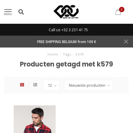
0
MENU
Call us +32 3 231 41 75
FREE SHIPPING BELGIUM from 100 €
Home
/
Tags
/
k579
Producten getagd met k579