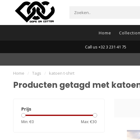
Home
Collectio
Call us +32 3 231 41 75
Home
/
Tags
/
katoen t-shirt
Producten getagd met katoen 
Prijs
Min: €
0
Max: €
30