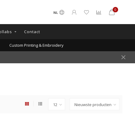
0
NL
ollabs
Contact
Custom Printing & Embroidery