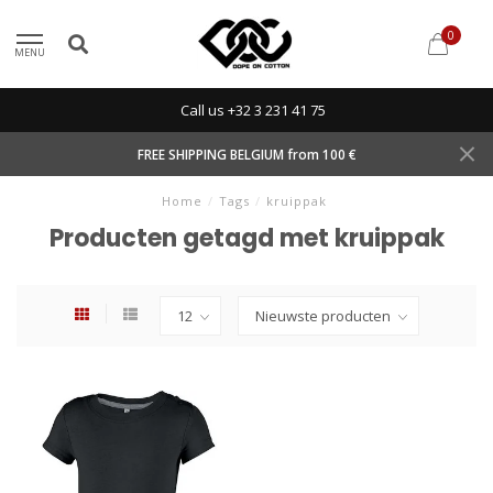
0
MENU
Call us +32 3 231 41 75
FREE SHIPPING BELGIUM from 100 €
Home
/
Tags
/
kruippak
Producten getagd met kruippak