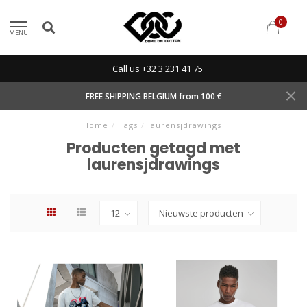
0
MENU
Call us +32 3 231 41 75
FREE SHIPPING BELGIUM from 100 €
Home
/
Tags
/
laurensjdrawings
Producten getagd met
laurensjdrawings