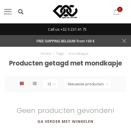
0
MENU
Call us +32 3 231 41 75
FREE SHIPPING BELGIUM from 100 €
Home
/
Tags
/
mondkapje
Producten getagd met mondkapje
Geen producten gevonden!
GA VERDER MET WINKELEN