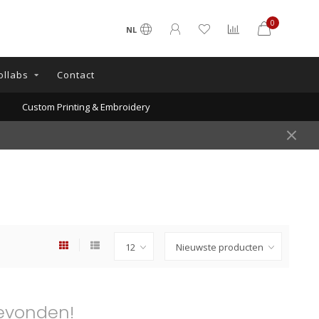
0
NL
ollabs
Contact
Custom Printing & Embroidery
evonden!