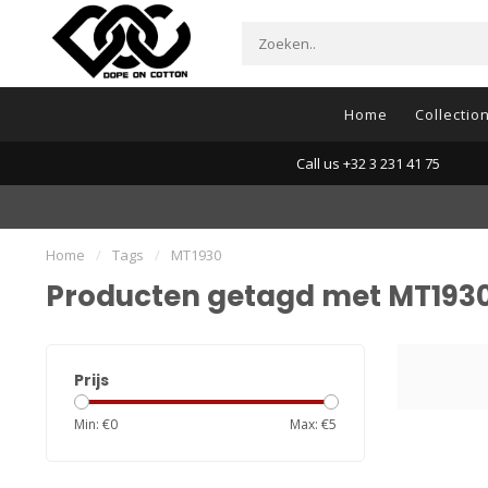
Home
Collectio
Call us +32 3 231 41 75
Home
/
Tags
/
MT1930
Producten getagd met MT193
Prijs
Min: €
0
Max: €
5