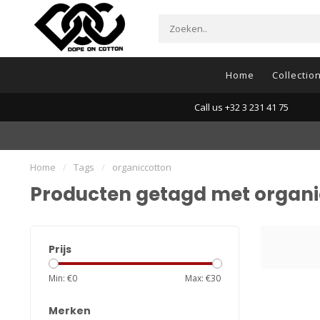
Home
Collectio
Call us +32 3 231 41 75
Home
/
Tags
/
organiccotton
Producten getagd met organi
Prijs
Min: €
0
Max: €
30
Merken