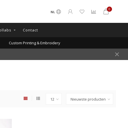
0
NL
ollabs
Contact
Custom Printing & Embroidery