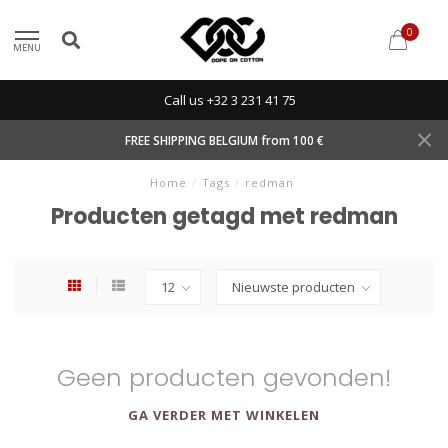
0
MENU
Call us +32 3 231 41 75
FREE SHIPPING BELGIUM from 100 €
Home
/
Tags
/
redman
Producten getagd met redman
Geen producten gevonden!
GA VERDER MET WINKELEN