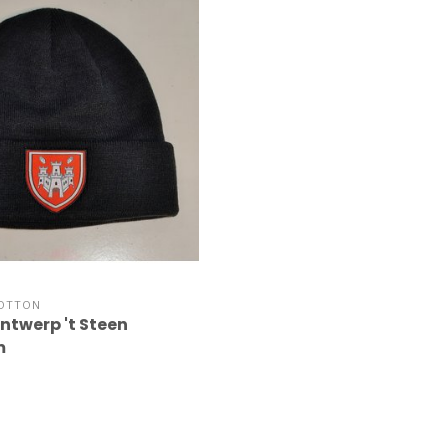
OTTON
ntwerp 't Steen
m