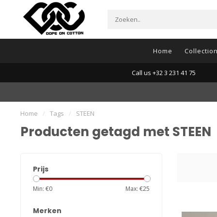
Home
Collectio
Call us +32 3 231 41 75
Home
/
Tags
/
STEEN
Producten getagd met STEEN
Prijs
Min: €
0
Max: €
25
Merken