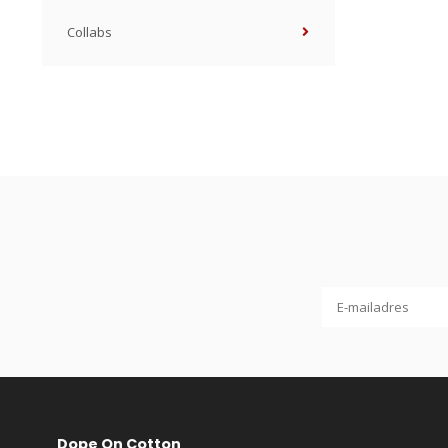
Collabs
Dope On Cotton