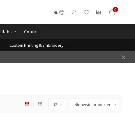
0
NL
ollabs
Contact
Custom Printing & Embroidery