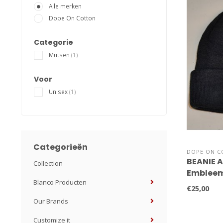
Alle merken
Dope On Cotton
Categorie
Mutsen
(1)
Voor
Unisex
(1)
Categorieën
DOPE ON C
BEANIE A
Collection
Emblee
Blanco Producten
€25,00
Our Brands
Customize it