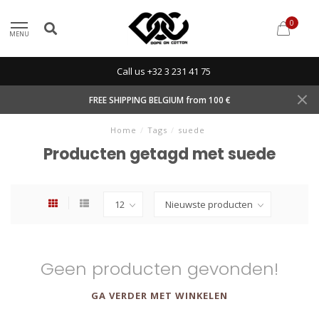
0
MENU
Call us +32 3 231 41 75
FREE SHIPPING BELGIUM from 100 €
Home
/
Tags
/
suede
Producten getagd met suede
Geen producten gevonden!
GA VERDER MET WINKELEN