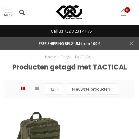
0
MENU
Call us +32 3 231 41 75
FREE SHIPPING BELGIUM from 100 €
Home
/
Tags
/
TACTICAL
Producten getagd met TACTICAL