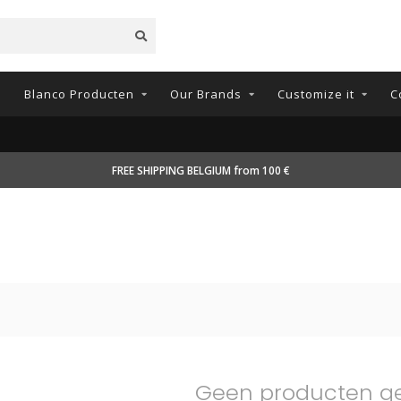
n
Blanco Producten
Our Brands
Customize it
C
FREE SHIPPING BELGIUM from 100 €
Geen producten g