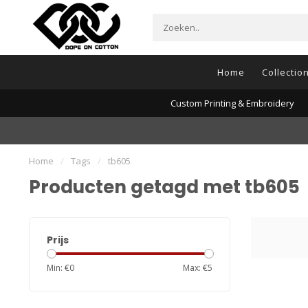
Home
Collectio
Custom Printing & Embroidery
Home
/
Tags
/
tb605
Producten getagd met tb605
Prijs
Min: €
0
Max: €
5