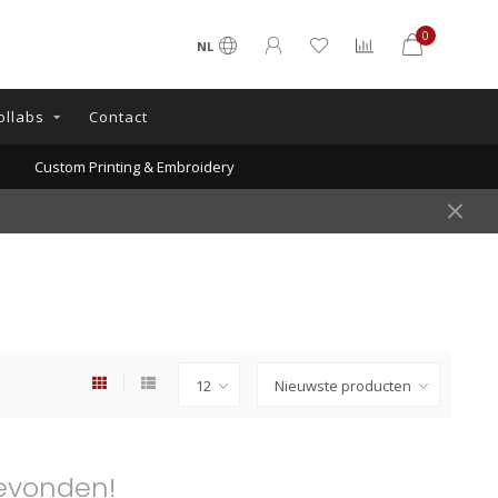
0
NL
ollabs
Contact
Custom Printing & Embroidery
evonden!