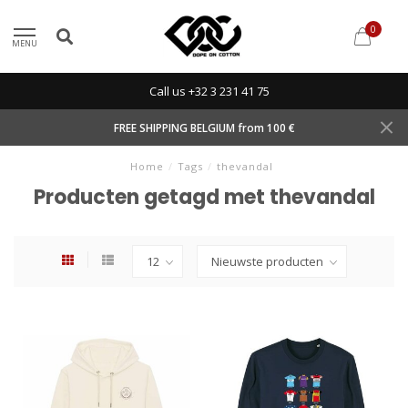
0
MENU
Call us +32 3 231 41 75
FREE SHIPPING BELGIUM from 100 €
Home
/
Tags
/
thevandal
Producten getagd met thevandal